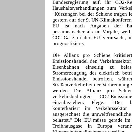
Bundesregierung auf, ihr CO2-Re
Haushaltsverhandlungen zum Verkehr
"Kürzungen bei der Schiene tragen le
gestern auf der 9. UN-Klimakonferenz
EU ist nach Angaben der Euro
pessimistischer als im Vorjahr, weil
CO2-Gase in der EU verursacht, n
prognostiziere.
Die Allianz pro Schiene kritisie
Emissionshandel den Verkehrssektor
Eisenbahnen einseitig zu bel
Stromerzeugung des elektrisch betr
Emissionshandel betroffen, währ
Straßenverkehr bei der Verbrennung v
werden. Die Allianz pro Schie
verkehrsbedingten CO2-Emissi
einzubeziehen. Flege: "Der be
konterkariert im Verkehrssektor
ausgerechnet die umweltfreundliche
belastet." Die EU müsse gerade im V
Treibhausgase in Europa verantw
Klimaschutzmaßnahmen ergreifen.